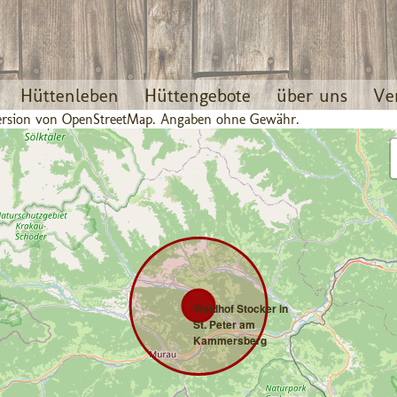
Hüttenleben
Hüttengebote
über uns
Ve
 Version von OpenStreetMap. Angaben ohne Gewähr.
Waldhof Stocker in
St. Peter am
Kammersberg