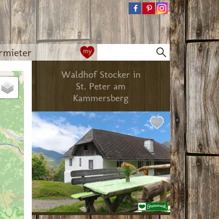
rmieter
my
Waldhof Stocker in
St. Peter am
Kammersberg