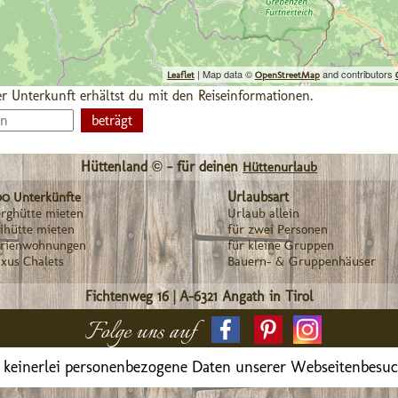
| Map data ©
and contributors
Leaflet
OpenStreetMap
r Unterkunft erhältst du mit den Reiseinformationen.
Hüttenland © - für deinen
Hüttenurlaub
Urlaubsart
00 Unterkünfte
rghütte mieten
Urlaub allein
ihütte mieten
für zwei Personen
erienwohnungen
für kleine Gruppen
xus Chalets
Bauern- & Gruppenhäuser
Fichtenweg 16
|
A-6321
Angath in Tirol
Folge uns auf
 keinerlei personenbezogene Daten unserer Webseitenbesu