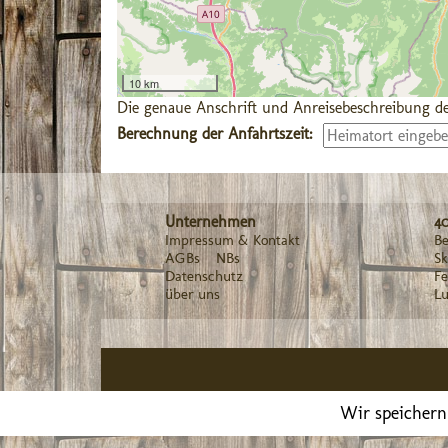
10 km
Die genaue Anschrift und Anreisebeschreibung de
Berechnung der Anfahrtszeit:
Unternehmen
4
Impressum & Kontakt
Be
AGBs
NBs
Sk
Datenschutz
F
über uns
Lu
Wir speichern