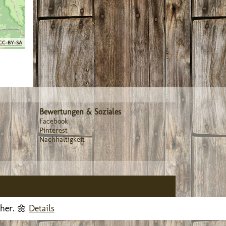
CC-BY-SA
Bewertungen & Soziales
Facebook
Pinterest
Nachhaltigkeit
cher. 🌼
Details