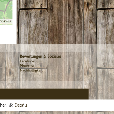
CC-BY-SA
Bewertungen & Soziales
Facebook
Pinterest
Nachhaltigkeit
cher. 🌼
Details