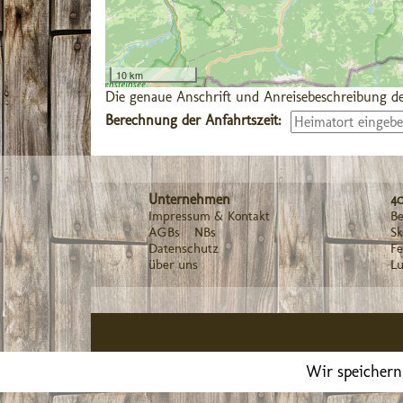
10 km
Die genaue Anschrift und Anreisebeschreibung de
Berechnung der Anfahrtszeit:
Unternehmen
4
Impressum & Kontakt
Be
AGBs
NBs
Sk
Datenschutz
F
über uns
Lu
Wir speichern