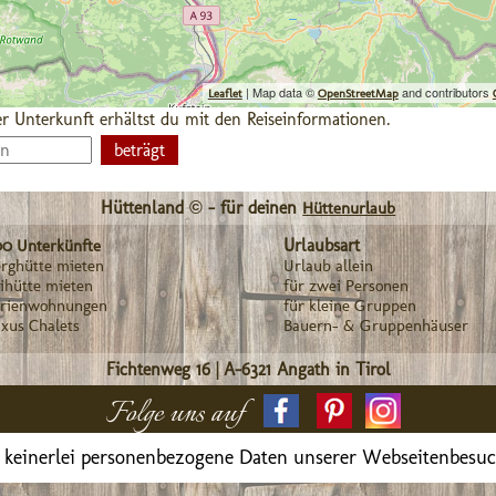
| Map data ©
and contributors
Leaflet
OpenStreetMap
r Unterkunft erhältst du mit den Reiseinformationen.
Hüttenland © - für deinen
Hüttenurlaub
Urlaubsart
00 Unterkünfte
rghütte mieten
Urlaub allein
ihütte mieten
für zwei Personen
erienwohnungen
für kleine Gruppen
xus Chalets
Bauern- & Gruppenhäuser
Fichtenweg 16
|
A-6321
Angath in Tirol
Folge uns auf
 keinerlei personenbezogene Daten unserer Webseitenbesu