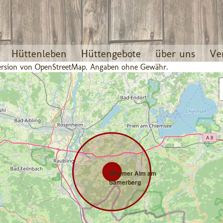
Hüttenleben
Hüttengebote
über uns
Ve
 Version von OpenStreetMap. Angaben ohne Gewähr.
Wimmer Alm am
Samerberg