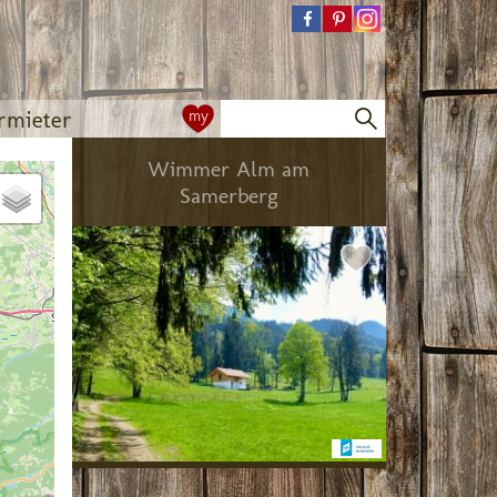
rmieter
my
Wimmer Alm am
Samerberg