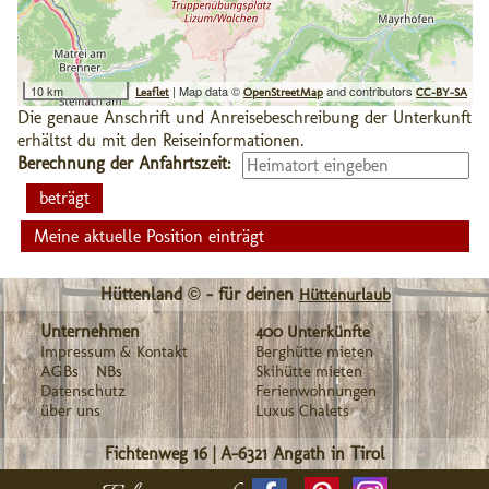
10 km
| Map data ©
and contributors
Leaflet
OpenStreetMap
CC-BY-SA
Die genaue Anschrift und Anreisebeschreibung der Unterkunft
erhältst du mit den Reiseinformationen.
Berechnung der Anfahrtszeit:
Meine aktuelle Position einträgt
Hüttenland © - für deinen
Hüttenurlaub
Unternehmen
400 Unterkünfte
Impressum & Kontakt
Berghütte mieten
AGBs
NBs
Skihütte mieten
Datenschutz
Ferienwohnungen
über uns
Luxus Chalets
Fichtenweg 16
|
A-6321
Angath in Tirol