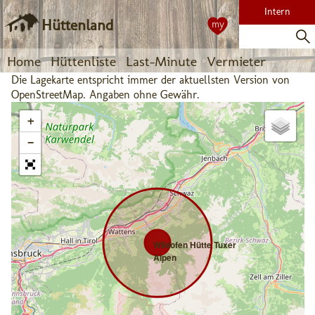
Intern
Hüttenland
my
Home
Hüttenliste
Last-Minute
Vermieter
Die Lagekarte entspricht immer der aktuellsten Version von
OpenStreetMap. Angaben ohne Gewähr.
+
−
Wildofen Hütte Tuxer
Alpen