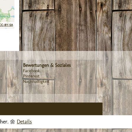
CC-BY-SA
Bewertungen & Soziales
Facebook
Pinterest
Nachhaltigkeit
cher. 🌼
Details