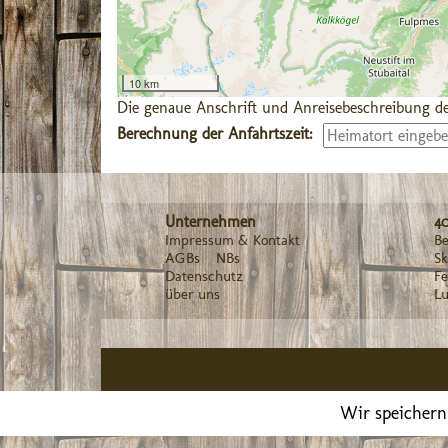
10 km
Die genaue Anschrift und Anreisebeschreibung de
Berechnung der Anfahrtszeit:
Unternehmen
4
Impressum & Kontakt
Be
AGBs
NBs
Sk
Datenschutz
F
über uns
Lu
Wir speichern