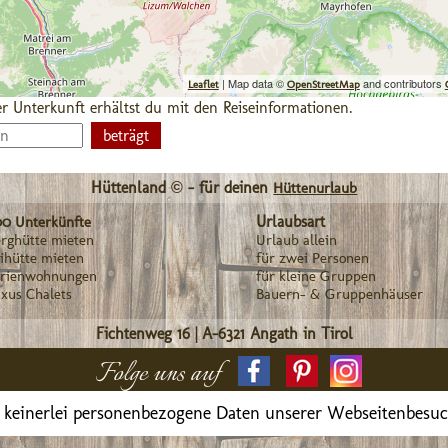
| Map data ©
and contributors
Leaflet
OpenStreetMap
r Unterkunft erhältst du mit den Reiseinformationen.
Hüttenland © - für deinen
Hüttenurlaub
Urlaubsart
00 Unterkünfte
rghütte mieten
Urlaub allein
ihütte mieten
für zwei Personen
erienwohnungen
für kleine Gruppen
xus Chalets
Bauern- & Gruppenhäuser
Fichtenweg 16
|
A-6321
Angath in Tirol
Folge uns auf
 keinerlei personenbezogene Daten unserer Webseitenbesu