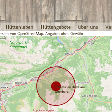
Hüttenleben
Hüttengebote
über uns
Ve
 Version von OpenStreetMap. Angaben ohne Gewähr.
Schafhirten Hütte am
Weerberg