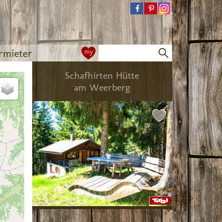
rmieter
my
Schafhirten Hütte
am Weerberg