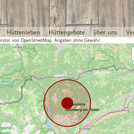
Hüttenleben
Hüttengebote
über uns
Ve
 Version von OpenStreetMap. Angaben ohne Gewähr.
Enzianhütte
Steinberg am Rofan