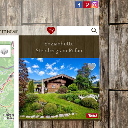
rmieter
my
Enzianhütte
Steinberg am Rofan