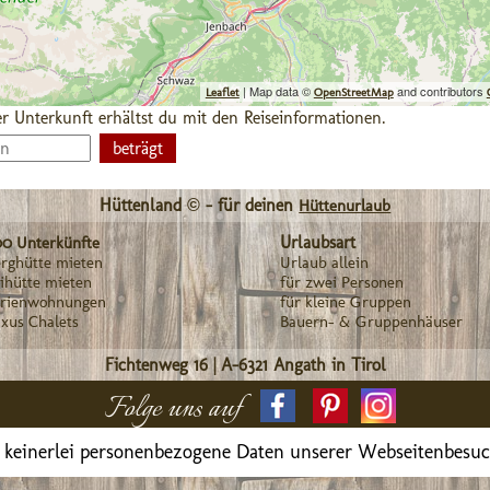
| Map data ©
and contributors
Leaflet
OpenStreetMap
r Unterkunft erhältst du mit den Reiseinformationen.
Hüttenland © - für deinen
Hüttenurlaub
Urlaubsart
00 Unterkünfte
rghütte mieten
Urlaub allein
ihütte mieten
für zwei Personen
erienwohnungen
für kleine Gruppen
xus Chalets
Bauern- & Gruppenhäuser
Fichtenweg 16
|
A-6321
Angath in Tirol
Folge uns auf
 keinerlei personenbezogene Daten unserer Webseitenbesu