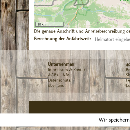
10 km
Die genaue Anschrift und Anreisebeschreibung de
Berechnung der Anfahrtszeit:
Unternehmen
4
Impressum & Kontakt
Be
AGBs
NBs
Sk
Datenschutz
F
über uns
Lu
Wir speichern