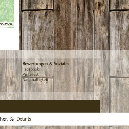
CC-BY-SA
Bewertungen & Soziales
Facebook
Pinterest
Nachhaltigkeit
cher. 🌼
Details