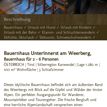
Beschreibung
Bauernhaus ✓ Urlaub mit Hund ✓ Urlaub mit Kindern ✓
Urlaub mit der Bahn ✓ Klamm- und Schluchtenwandern ✓
Skihütte, Skiurlaub ✓ Skitouren, Schneeschuhwandern ✓
Bauernhaus Unterinnerst am Weerberg,
Bauernhaus für 2 - 6 Personen
ÖSTERREICH | Tirol | Silberregion Karwendel | Lage 1.280 m |
100 m² Wohnfläche | 3 Schlafzimmer
Dieses idyllische Bauernhaus befindet sich am äußersten Rand
des Weerbergs mit Blick auf die Gipfel und Wälder der tiroler
Alpen. Ein perfekter Ausgangspunkt für Wanderer,
Mountainbiker und Tourengeher. Die frische Bergluft und
eine herrliche Alpenlandschaft versprechen einen