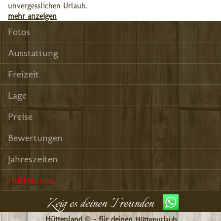
unvergesslichen Urlaub.
mehr anzeigen
Fotos
Ausstattung
Freizeit
Lage
Preise
Bewertungen
Jahreszeiten
Hüttenliste
Zeig es deinen Freunden
Hüttenland © - für deinen
Hüttenurlaub