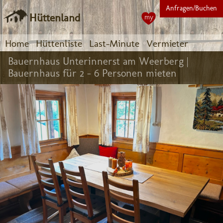
Anfragen/Buchen
Hüttenland
my
Home
Hüttenliste
Last-Minute
Vermieter
Bauernhaus Unterinnerst am Weerberg |
Bauernhaus für 2 - 6 Personen mieten