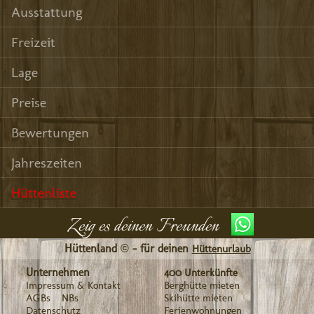
Ausstattung
Freizeit
Lage
Preise
Bewertungen
Jahreszeiten
Hüttenliste
Zeig es deinen Freunden
Hüttenland © - für deinen
Hüttenurlaub
Unternehmen
400 Unterkünfte
Impressum & Kontakt
Berghütte mieten
AGBs
NBs
Skihütte mieten
Datenschutz
Ferienwohnungen