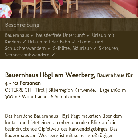
Beschreibung
Bauernhaus ✓ haustierfreie Unterkunft ✓ Urlaub mit
Kindern ✓ Urlaub mit der Bahn ✓ Klamm- und
Schluchtenwandern ✓ Skihütte, Skiurlaub ✓ Skitouren,
Schneeschuhwandern ✓
Bauernhaus Högl am Weerberg,
Bauernhaus für
4 - 10 Personen
ÖSTERREICH | Tirol | Silberregion Karwendel | Lage 1.160 m |
300 m² Wohnfläche | 6 Schlafzimmer
Das herrliche Bauernhaus Högl liegt malerisch über dem
Inntal und bietet einen atemberaubenden Blick auf die
beeindruckende Gipfelwelt des Karwendelgebirges. Das
Bauernhaus am Weerberg ist mit seiner großzügigen