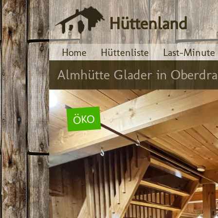
Hüttenland
Home
Hüttenliste
Last-Minute
Almhütte Glader in Oberdra
ÖKO