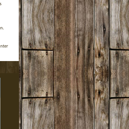
s
n.
nter