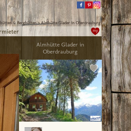
hütten & Berghütten
>
Almhütte Glader in Oberdrauburg
rmieter
my
Almhütte Glader in
Oberdrauburg