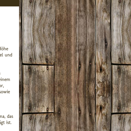
Höhe
fel und
u
 einem
r,
sowie
ma, das
t ist.