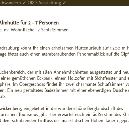
huhwandern ✓ ÖKO-Ausstattung ✓
Almhütte für 2 - 7 Personen
 70 m² Wohnfläche | 2 Schlafzimmer
erdrauburg könnt ihr einen erholsamen Hüttenurlaub auf 1.200 m 
lage bietet euch einen atemberaubenden Panoramablick auf die Gip
chenbereich, der mit allen Annehmlichkeiten ausgestattet und ne
mit einer gemütlichen Eckbank, einem Holzofen mit Sichtfenster und
phäre. Im Obergeschoss findet ihr zwei charmante Schlafzimmer vo
tten. Ein neu gestaltetes Badezimmer mit einer ebenerdigen Dusche 
ab.
ickenberg, eingebettet in die wunderschöne Berglandschaft des
turnahen Tourismus gilt. Hier erwartet euch ein äußerst mildes Kli
em schützenden Einfluss der majestätischen Hohen Tauern gepräg