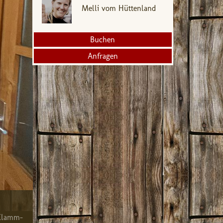
Melli vom Hüttenland
Buchen
Anfragen
 Klamm-