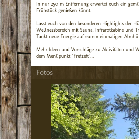
In nur 250 m Entfernung erwartet euch ein gemüt
Frühstück genießen könnt.
Lasst euch von den besonderen Highlights der Hü
Wellnessbereich mit Sauna, Infrarotkabine und T
Tankt neue Energie auf eurem einmaligen Almhüt
Mehr Ideen und Vorschläge zu Aktivitäten und 
dem Menüpunkt "Freizeit"...
Fotos