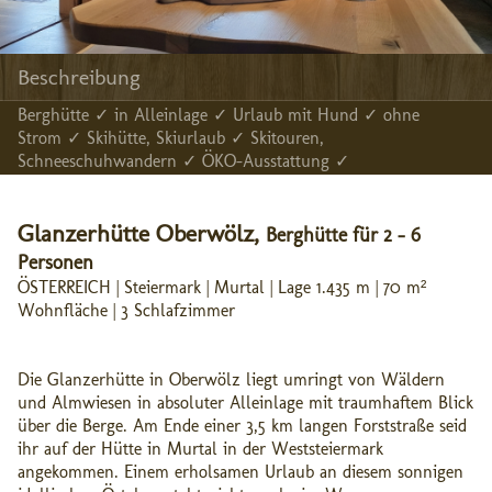
Beschreibung
Berghütte ✓ in Alleinlage ✓ Urlaub mit Hund ✓ ohne
Strom ✓ Skihütte, Skiurlaub ✓ Skitouren,
Schneeschuhwandern ✓ ÖKO-Ausstattung ✓
Glanzerhütte Oberwölz,
Berghütte für 2 - 6
Personen
ÖSTERREICH | Steiermark | Murtal | Lage 1.435 m | 70 m²
Wohnfläche | 3 Schlafzimmer
Die Glanzerhütte in Oberwölz liegt umringt von Wäldern
und Almwiesen in absoluter Alleinlage mit traumhaftem Blick
über die Berge. Am Ende einer 3,5 km langen Forststraße seid
ihr auf der Hütte in Murtal in der Weststeiermark
angekommen. Einem erholsamen Urlaub an diesem sonnigen