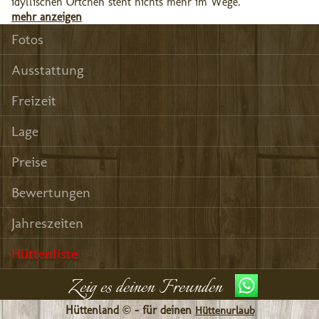
idyllischen Örtchen steht nichts mehr im Wege.
mehr anzeigen
Fotos
Ausstattung
Freizeit
Lage
Preise
Bewertungen
Jahreszeiten
Hüttenliste
Zeig es deinen Freunden
Hüttenland © - für deinen
Hüttenurlaub