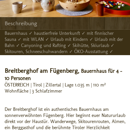
Beschreibung
Bauernhaus ✓ haustierfreie Unterkunft ✓ mit finnischer
Sauna ✓ mit WLAN ✓ Urlaub mit Kindern ✓ Urlaub mit der
Bahn ✓ Canyoning und Rafting ✓ Skihütte, Skiurlaub ✓
Skitouren, Schneeschuhwandern ✓ ÖKO-Ausstattung ✓
Breitberghof am Fügenberg,
Bauernhaus für 4 -
10 Personen
ÖSTERREICH | Tirol | Zillertal | Lage 1.035 m | 110 m²
Wohnfläche | 3 Schlafzimmer
Der Breitberghof ist ein authentisches Bauernhaus am
sonnenverwöhnten Fügenberg. Hier beginnt euer Natururlaub
direkt vor der Haustür. Wanderwege, Skitourenrouten, Almen,
ein Berggasthof und die berühmte Tiroler Herzlichkeit