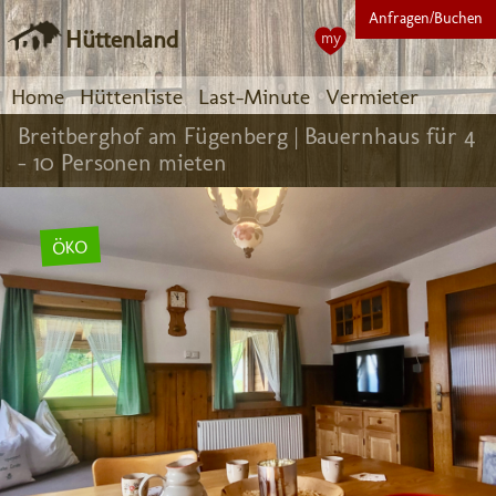
Anfragen/Buchen
Hüttenland
my
Home
Hüttenliste
Last-Minute
Vermieter
Breitberghof am Fügenberg |
Bauernhaus für 4
- 10 Personen mieten
ÖKO