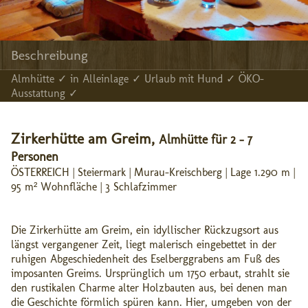
Beschreibung
Almhütte ✓ in Alleinlage ✓ Urlaub mit Hund ✓ ÖKO-
Ausstattung ✓
Zirkerhütte am Greim,
Almhütte für 2 - 7
Personen
ÖSTERREICH | Steiermark | Murau-Kreischberg | Lage 1.290 m |
95 m² Wohnfläche | 3 Schlafzimmer
Die Zirkerhütte am Greim, ein idyllischer Rückzugsort aus
längst vergangener Zeit, liegt malerisch eingebettet in der
ruhigen Abgeschiedenheit des Eselberggrabens am Fuß des
imposanten Greims. Ursprünglich um 1750 erbaut, strahlt sie
den rustikalen Charme alter Holzbauten aus, bei denen man
die Geschichte förmlich spüren kann. Hier, umgeben von der