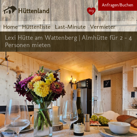
Anfragen/Buchen
Hüttenland
my
Home
Hüttenliste
Last-Minute
Vermieter
Lexi Hütte am Wattenberg |
Almhütte für 2 - 4
Personen mieten