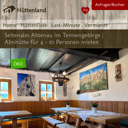
Anfragen/Buchen
Hüttenland
my
Home
Hüttenliste
Last-Minute
Vermieter
Seitenalm Abtenau im Tennengebirge |
Almhütte für 4 - 10 Personen mieten
ÖKO