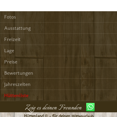
Fotos
Ausstattung
Freizeit
Lage
Preise
Bewertungen
Jahreszeiten
Hüttenliste
Zeig es deinen Freunden
Hüttenland © - für deinen
Hüttenurlaub