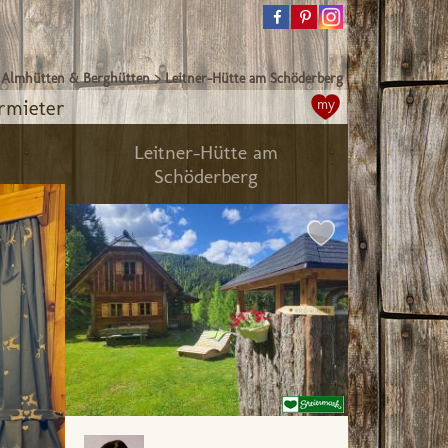
>
Almhütten & Berghütten
>
Leitner-Hütte am Schöderberg
rmieter
my
Leitner-Hütte am
Schöderberg