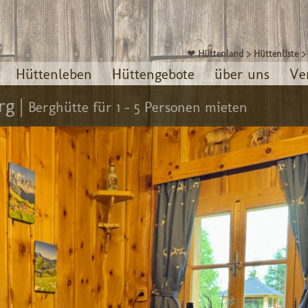
❤ Hüttenland
>
Hüttenliste
Hüttenleben
Hüttengebote
über uns
Ve
rg |
Berghütte für 1 - 5 Personen mieten