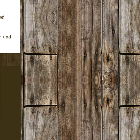
ei
ur und