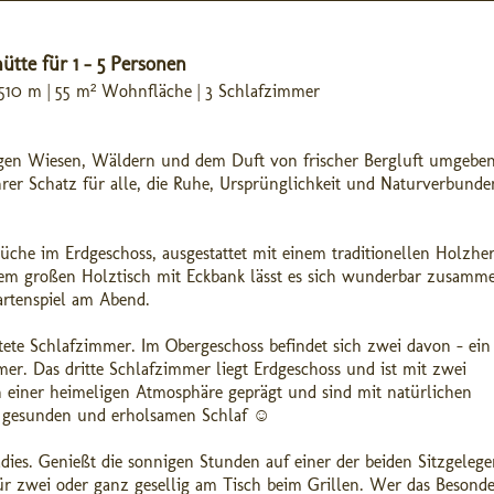
ütte für 1 - 5 Personen
.510 m | 55 m² Wohnfläche | 3 Schlafzimmer
tigen Wiesen, Wäldern und dem Duft von frischer Bergluft umgeben,
rer Schatz für alle, die Ruhe, Ursprünglichkeit und Naturverbunde
üche im Erdgeschoss, ausgestattet mit einem traditionellen Holzher
em großen Holztisch mit Eckbank lässt es sich wunderbar zusamme
artenspiel am Abend.
altete Schlafzimmer. Im Obergeschoss befindet sich zwei davon - ein
r. Das dritte Schlafzimmer liegt Erdgeschoss und ist mit zwei
n einer heimeligen Atmosphäre geprägt und sind mit natürlichen
en gesunden und erholsamen Schlaf ☺️
dies. Genießt die sonnigen Stunden auf einer der beiden Sitzgelege
für zwei oder ganz gesellig am Tisch beim Grillen. Wer das Besond