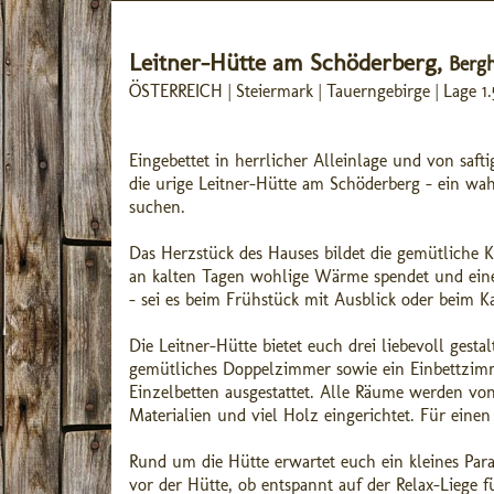
Leitner-Hütte am Schöderberg,
Bergh
ÖSTERREICH | Steiermark | Tauerngebirge | Lage 1
Eingebettet in herrlicher Alleinlage und von saf
die urige Leitner-Hütte am Schöderberg – ein wah
suchen.
Das Herzstück des Hauses bildet die gemütliche K
an kalten Tagen wohlige Wärme spendet und ein
– sei es beim Frühstück mit Ausblick oder beim K
Die Leitner-Hütte bietet euch drei liebevoll gest
gemütliches Doppelzimmer sowie ein Einbettzimme
Einzelbetten ausgestattet. Alle Räume werden vo
Materialien und viel Holz eingerichtet. Für ein
Rund um die Hütte erwartet euch ein kleines Para
vor der Hütte, ob entspannt auf der Relax-Liege 