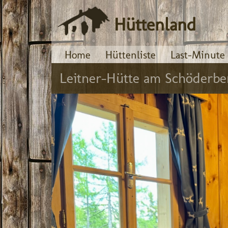
Hüttenland
Home
Hüttenliste
Last-Minute
Leitner-Hütte am Schöderbe