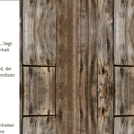
 liegt
nheit
d, der
nsitzen
nheiten
ere