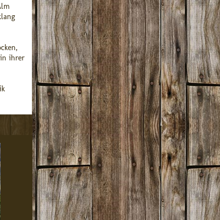
Alm
klang
ocken,
in ihrer
ik