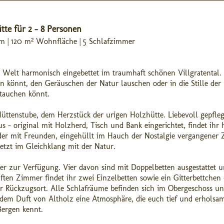
te für 2 - 8 Personen
0 m | 120 m² Wohnfläche | 5 Schlafzimmer
r Welt harmonisch eingebettet im traumhaft schönen Villgratental.
n könnt, den Geräuschen der Natur lauschen oder in die Stille der
ntauchen könnt.
 Hüttenstube, dem Herzstück der urigen Holzhütte. Liebevoll gepfle
s - original mit Holzherd, Tisch und Bank eingerichtet, findet ihr 
der mit Freunden, eingehüllt im Hauch der Nostalgie vergangener Z
etzt im Gleichklang mit der Natur.
r zur Verfügung. Vier davon sind mit Doppelbetten ausgestattet 
ten Zimmer findet ihr zwei Einzelbetten sowie ein Gitterbettchen 
ger Rückzugsort. Alle Schlafräume befinden sich im Obergeschoss u
em Duft von Altholz eine Atmosphäre, die euch tief und erholsa
Bergen kennt.