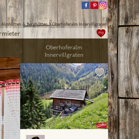
>
Almhütten & Berghütten
>
Oberhoferalm Innervillgraten
rmieter
my
Oberhoferalm
Innervillgraten