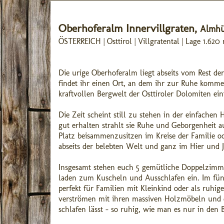
Oberhoferalm Innervillgraten,
Almhüt
ÖSTERREICH | Osttirol | Villgratental | Lage 1.62
Die urige Oberhoferalm liegt abseits vom Rest de
findet ihr einen Ort, an dem ihr zur Ruhe komme
kraftvollen Bergwelt der Osttiroler Dolomiten ei
Die Zeit scheint still zu stehen in der einfachen
gut erhalten strahlt sie Ruhe und Geborgenheit au
Platz beisammenzusitzen im Kreise der Familie o
abseits der belebten Welt und ganz im Hier und J
Insgesamt stehen euch 5 gemütliche Doppelzimme
laden zum Kuscheln und Ausschlafen ein. Im fünf
perfekt für Familien mit Kleinkind oder als ruhi
verströmen mit ihren massiven Holzmöbeln und d
schlafen lässt – so ruhig, wie man es nur in den 