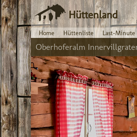
Hüttenland
Home
Hüttenliste
Last-Minute
Oberhoferalm Innervillgrate