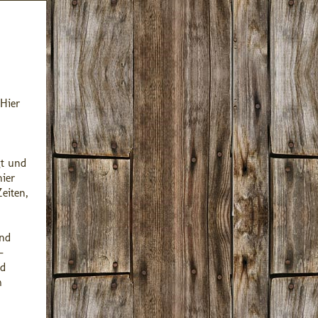
 Hier
gt und
hier
eiten,
und
–
nd
m