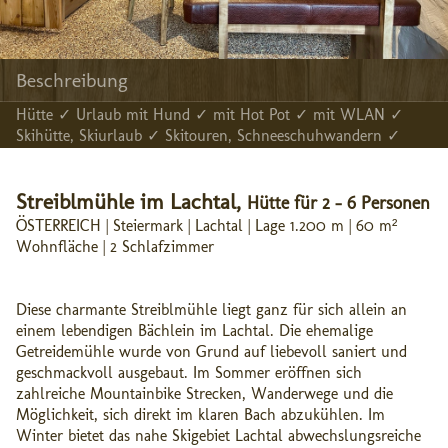
Beschreibung
Hütte ✓ Urlaub mit Hund ✓ mit Hot Pot ✓ mit WLAN ✓
Skihütte, Skiurlaub ✓ Skitouren, Schneeschuhwandern ✓
Streiblmühle im Lachtal,
Hütte für 2 - 6 Personen
ÖSTERREICH | Steiermark | Lachtal | Lage 1.200 m | 60 m²
Wohnfläche | 2 Schlafzimmer
Diese charmante Streiblmühle liegt ganz für sich allein an
einem lebendigen Bächlein im Lachtal. Die ehemalige
Getreidemühle wurde von Grund auf liebevoll saniert und
geschmackvoll ausgebaut. Im Sommer eröffnen sich
zahlreiche Mountainbike Strecken, Wanderwege und die
Möglichkeit, sich direkt im klaren Bach abzukühlen. Im
Winter bietet das nahe Skigebiet Lachtal abwechslungsreiche