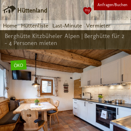
Anfragen/Buchen
Hüttenland
my
Home
Hüttenliste
Last-Minute
Vermieter
Berghütte Kitzbüheler Alpen |
Berghütte für 2
- 4 Personen mieten
ÖKO