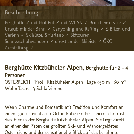
Beschreibung
Berghütte ✓ mit Hot Pot ✓ mit WLAN ✓ Brötchenservice ✓
Urlaub mit der Bahn ✓ Canyoning und Rafting ✓ E-Biken und
Verleih ✓ Skihütte, Skiurlaub ✓ Skitouren,
Schneeschuhwandern ✓ direkt an der Skipiste ✓ ÖKO-
Ausstattung ✓
Berghütte Kitzbüheler Alpen,
Berghütte für 2 - 4
Personen
ÖSTERREICH | Tirol | Kitzbüheler Alpen | Lage 950 m | 60 m²
Wohnfläche | 3 Schlafzimmer
Wenn Charme und Romantik mit Tradition und Komfort an
einem gut erreichbaren Ort in Ruhe ein Fest feiern, dann ist
dies hier in der Berghütte Kitzbüheler Alpen. Sie liegt direkt
an einer der Pisten des größten Ski- und Wandergebietes
Österreichs und der sensationelle Blick auf das berühmte