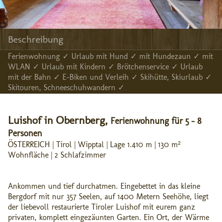
Beschreibung
Ferienwohnung ✓ Urlaub mit Hund ✓ mit Hundezaun ✓ mit
WLAN ✓ Urlaub mit Kindern ✓ Brötchenservice ✓ Urlaub
mit der Bahn ✓ E-Biken und Verleih ✓ Skihütte, Skiurlaub ✓
Skitouren, Schneeschuhwandern ✓
Luishof in Obernberg,
Ferienwohnung für 5 - 8
Personen
ÖSTERREICH | Tirol | Wipptal | Lage 1.410 m | 130 m²
Wohnfläche | 2 Schlafzimmer
Ankommen und tief durchatmen. Eingebettet in das kleine
Bergdorf mit nur 357 Seelen, auf 1400 Metern Seehöhe, liegt
der liebevoll restaurierte Tiroler Luishof mit eurem ganz
privaten, komplett eingezäunten Garten. Ein Ort, der Wärme