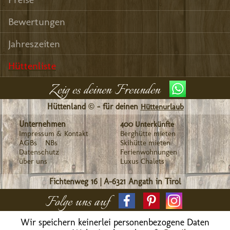
Bewertungen
Jahreszeiten
Hüttenliste
Zeig es deinen Freunden
Hüttenland © - für deinen
Hüttenurlaub
Unternehmen
400 Unterkünfte
Impressum & Kontakt
Berghütte mieten
AGBs
NBs
Skihütte mieten
Datenschutz
Ferienwohnungen
über uns
Luxus Chalets
Fichtenweg 16
|
A-6321
Angath in Tirol
Folge uns auf
Wir speichern keinerlei personenbezogene Daten