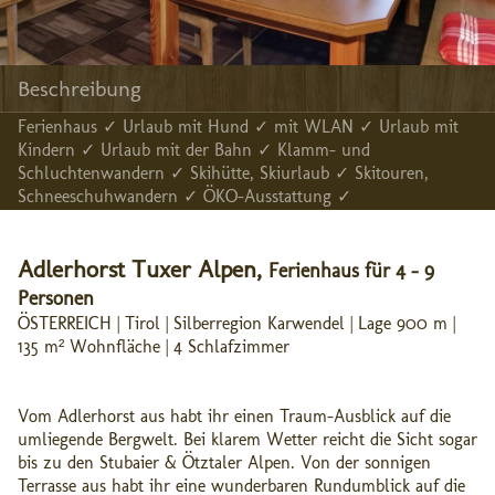
Beschreibung
Ferienhaus ✓ Urlaub mit Hund ✓ mit WLAN ✓ Urlaub mit
Kindern ✓ Urlaub mit der Bahn ✓ Klamm- und
Schluchtenwandern ✓ Skihütte, Skiurlaub ✓ Skitouren,
Schneeschuhwandern ✓ ÖKO-Ausstattung ✓
Adlerhorst Tuxer Alpen,
Ferienhaus für 4 - 9
Personen
ÖSTERREICH | Tirol | Silberregion Karwendel | Lage 900 m |
135 m² Wohnfläche | 4 Schlafzimmer
Vom Adlerhorst aus habt ihr einen Traum-Ausblick auf die
umliegende Bergwelt. Bei klarem Wetter reicht die Sicht sogar
bis zu den Stubaier & Ötztaler Alpen. Von der sonnigen
Terrasse aus habt ihr eine wunderbaren Rundumblick auf die