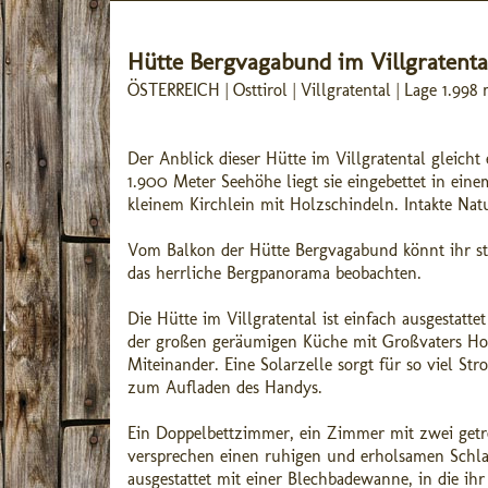
Hütte Bergvagabund im Villgratenta
ÖSTERREICH | Osttirol | Villgratental | Lage 1.99
Der Anblick dieser Hütte im Villgratental gleich
1.900 Meter Seehöhe liegt sie eingebettet in e
kleinem Kirchlein mit Holzschindeln. Intakte N
Vom Balkon der Hütte Bergvagabund könnt ihr st
das herrliche Bergpanorama beobachten.
Die Hütte im Villgratental ist einfach ausgestatte
der großen geräumigen Küche mit Großvaters Holz
Miteinander. Eine Solarzelle sorgt für so viel 
zum Aufladen des Handys.
Ein Doppelbettzimmer, ein Zimmer mit zwei getre
versprechen einen ruhigen und erholsamen Schla
ausgestattet mit einer Blechbadewanne, in die ih