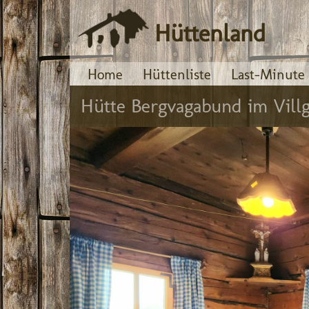
Hüttenland
Home
Hüttenliste
Last-Minute
Hütte Bergvagabund im Villg