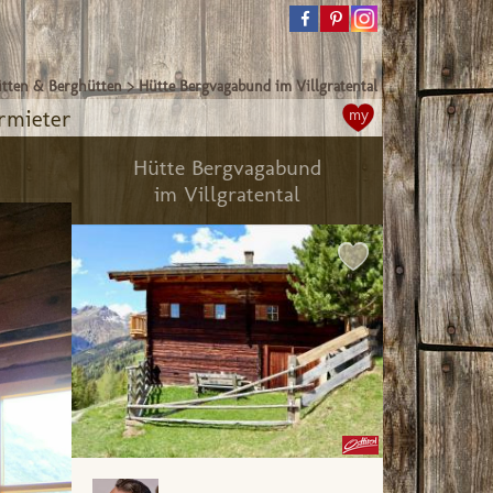
tten & Berghütten
>
Hütte Bergvagabund im Villgratental
rmieter
my
Hütte Bergvagabund
im Villgratental