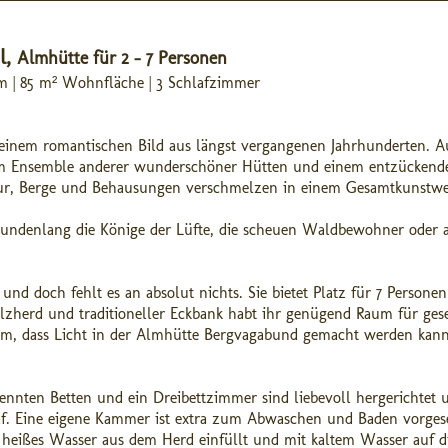
l,
Almhütte für 2 - 7 Personen
8 m | 85 m² Wohnfläche | 3 Schlafzimmer
t einem romantischen Bild aus längst vergangenen Jahrhunderten. A
inem Ensemble anderer wunderschöner Hütten und einem entzückend
atur, Berge und Behausungen verschmelzen in einem Gesamtkunstwe
undenlang die Könige der Lüfte, die scheuen Waldbewohner oder 
t und doch fehlt es an absolut nichts. Sie bietet Platz für 7 Persone
herd und traditioneller Eckbank habt ihr genügend Raum für gese
Strom, dass Licht in der Almhütte Bergvagabund gemacht werden kan
nnten Betten und ein Dreibettzimmer sind liebevoll hergerichtet 
f. Eine eigene Kammer ist extra zum Abwaschen und Baden vorges
r heißes Wasser aus dem Herd einfüllt und mit kaltem Wasser auf d