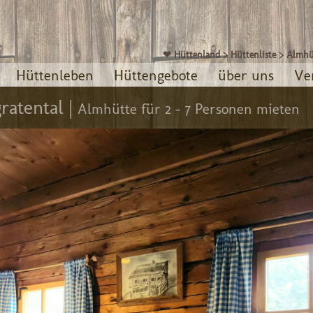
❤ Hüttenland
>
Hüttenliste
>
Almhü
Hüttenleben
Hüttengebote
über uns
Ve
ratental |
Almhütte für 2 - 7 Personen mieten