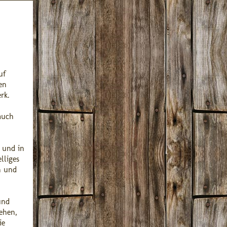
uf
en
rk.
auch
n und in
lliges
n und
und
ehen,
ie