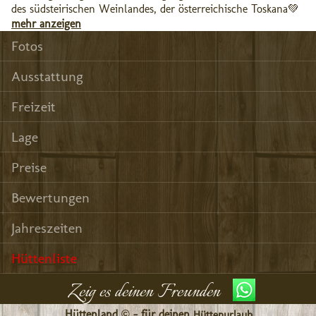
des südsteirischen Weinlandes, der österreichische Toskana💚
mehr anzeigen
Fotos
Ausstattung
Freizeit
Lage
Preise
Bewertungen
Jahreszeiten
Hüttenliste
Zeig es deinen Freunden
Hüttenland © - für deinen
Hüttenurlaub