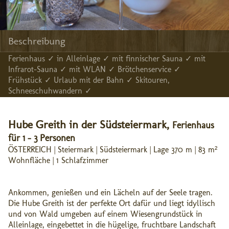
Beschreibung
Ferienhaus ✓ in Alleinlage ✓ mit finnischer Sauna ✓ mit
Infrarot-Sauna ✓ mit WLAN ✓ Brötchenservice ✓
Frühstück ✓ Urlaub mit der Bahn ✓ Skitouren,
Schneeschuhwandern ✓
Hube Greith in der Südsteiermark,
Ferienhaus
für 1 - 3 Personen
ÖSTERREICH | Steiermark | Südsteiermark | Lage 370 m | 83 m²
Wohnfläche | 1 Schlafzimmer
Ankommen, genießen und ein Lächeln auf der Seele tragen.
Die Hube Greith ist der perfekte Ort dafür und liegt idyllisch
und von Wald umgeben auf einem Wiesengrundstück in
Alleinlage, eingebettet in die hügelige, fruchtbare Landschaft