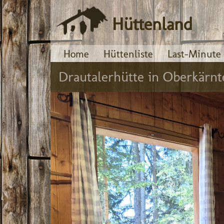
Hüttenland
Home
Hüttenliste
Last-Minute
Drautalerhütte in Oberkärnt