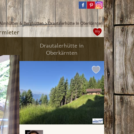
Almhütten & Berghütten
>
Drautalerhütte in Oberkärnten
rmieter
my
Drautalerhütte in
Oberkärnten