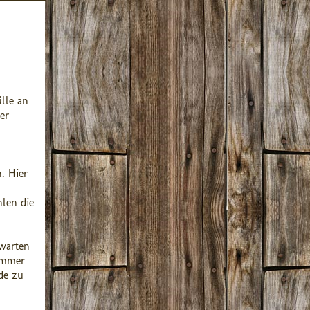
lle an
er
. Hier
hlen die
rwarten
immer
de zu