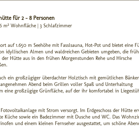
hütte für 2 - 8 Personen
 86 m² Wohnfläche | 3 Schlafzimmer
ort auf 1.650 m Seehöhe mit Fasslsauna, Hot-Pot und bietet eine Fü
 von idyllischen Almen und waldreichen Gebieten umgeben, die früh
on der Hütte aus in den frühen Morgenstunden Rehe und Hirsche
ßen.
uch ein großzügiger überdachter Holztisch mit gemütlichen Bänken
 angenehmen Abend beim Grillen voller Spaß und Unterhaltung
em eine großzügige Grünfläche, auf der ihr komfortabel in Liegestü
Fotovoltaikanlage mit Strom versorgt. Im Erdgeschoss der Hütte e
attete Küche sowie ein Badezimmer mit Dusche und WC. Das Wohnz
aminofen und einem kleinen Fernseher ausgestattet, um schöne Aben