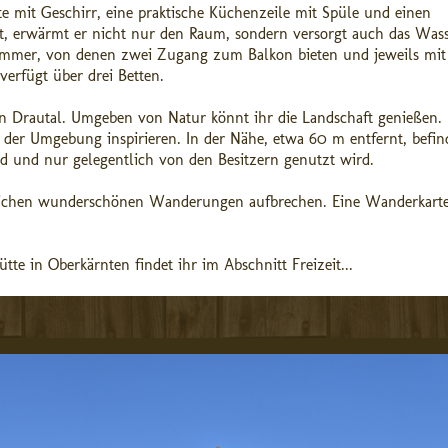
te mit Geschirr, eine praktische Küchenzeile mit Spüle und einen
rt, erwärmt er nicht nur den Raum, sondern versorgt auch das Wass
fzimmer, von denen zwei Zugang zum Balkon bieten und jeweils mit
verfügt über drei Betten.
en Drautal. Umgeben von Natur könnt ihr die Landschaft genießen.
 der Umgebung inspirieren. In der Nähe, etwa 60 m entfernt, befind
ird und nur gelegentlich von den Besitzern genutzt wird.
reichen wunderschönen Wanderungen aufbrechen. Eine Wanderkarte
te in Oberkärnten findet ihr im Abschnitt Freizeit...