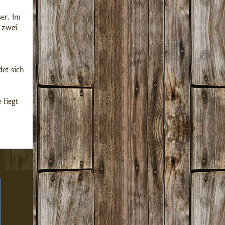
er. Im
 zwei
et sich
 liegt