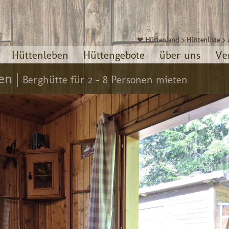
❤ Hüttenland
>
Hüttenliste
>
Hüttenleben
Hüttengebote
über uns
Ve
en |
Berghütte für 2 - 8 Personen mieten