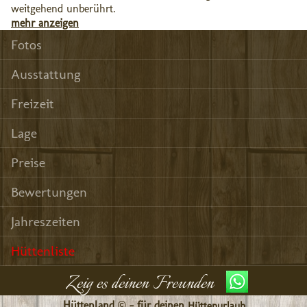
weitgehend unberührt.
mehr anzeigen
Fotos
Ausstattung
Freizeit
Lage
Preise
Bewertungen
Jahreszeiten
Hüttenliste
Zeig es deinen Freunden
Hüttenland © - für deinen
Hüttenurlaub