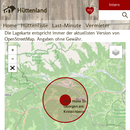
Intern
Hüttenland
my
Home
Hüttenliste
Last-Minute
Vermieter
Die Lagekarte entspricht immer der aktuellsten Version von
OpenStreetMap. Angaben ohne Gewähr.
+
−
Ottls Hütte St.
Georgen am
Kreischberg