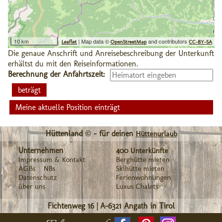
10 km
| Map data ©
and contributors
Leaflet
OpenStreetMap
CC-BY-SA
Die genaue Anschrift und Anreisebeschreibung der Unterkunft
erhältst du mit den Reiseinformationen.
Berechnung der Anfahrtszeit:
Meine aktuelle Position einträgt
Hüttenland © - für deinen
Hüttenurlaub
Unternehmen
400 Unterkünfte
Impressum & Kontakt
Berghütte mieten
AGBs
NBs
Skihütte mieten
Datenschutz
Ferienwohnungen
über uns
Luxus Chalets
Fichtenweg 16
|
A-6321
Angath in Tirol