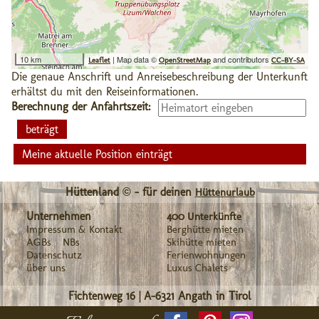
10 km
| Map data ©
and contributors
Leaflet
OpenStreetMap
CC-BY-SA
Die genaue Anschrift und Anreisebeschreibung der Unterkunft
erhältst du mit den Reiseinformationen.
Berechnung der Anfahrtszeit:
Meine aktuelle Position einträgt
Hüttenland © - für deinen
Hüttenurlaub
Unternehmen
400 Unterkünfte
Impressum & Kontakt
Berghütte mieten
AGBs
NBs
Skihütte mieten
Datenschutz
Ferienwohnungen
über uns
Luxus Chalets
Fichtenweg 16
|
A-6321
Angath in Tirol