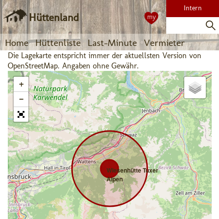
Intern
Hüttenland
my
Home
Hüttenliste
Last-Minute
Vermieter
Die Lagekarte entspricht immer der aktuellsten Version von
OpenStreetMap. Angaben ohne Gewähr.
+
−
Wiesenhütte Tuxer
Alpen