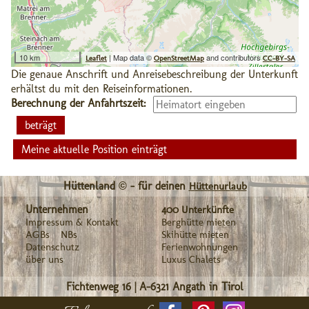
10 km
| Map data ©
and contributors
Leaflet
OpenStreetMap
CC-BY-SA
Die genaue Anschrift und Anreisebeschreibung der Unterkunft
erhältst du mit den Reiseinformationen.
Berechnung der Anfahrtszeit:
Meine aktuelle Position einträgt
Hüttenland © - für deinen
Hüttenurlaub
Unternehmen
400 Unterkünfte
Impressum & Kontakt
Berghütte mieten
AGBs
NBs
Skihütte mieten
Datenschutz
Ferienwohnungen
über uns
Luxus Chalets
Fichtenweg 16
|
A-6321
Angath in Tirol