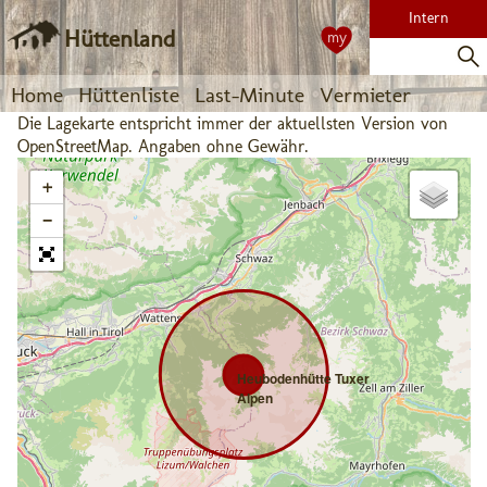
Intern
Hüttenland
my
Home
Hüttenliste
Last-Minute
Vermieter
Die Lagekarte entspricht immer der aktuellsten Version von
OpenStreetMap. Angaben ohne Gewähr.
+
−
Heubodenhütte Tuxer
Alpen