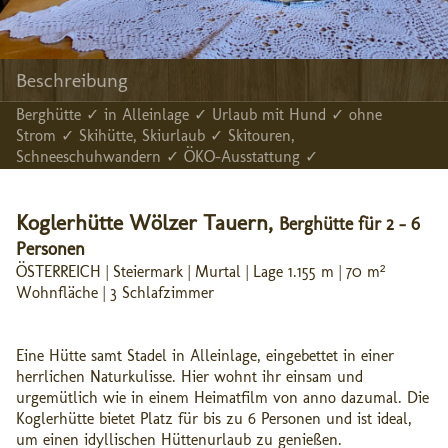
Beschreibung
Berghütte ✓ in Alleinlage ✓ Urlaub mit Hund ✓ ohne
Strom ✓ Skihütte, Skiurlaub ✓ Skitouren,
Schneeschuhwandern ✓ ÖKO-Ausstattung ✓
Koglerhütte Wölzer Tauern,
Berghütte für 2 - 6
Personen
ÖSTERREICH | Steiermark | Murtal | Lage 1.155 m | 70 m²
Wohnfläche | 3 Schlafzimmer
Eine Hütte samt Stadel in Alleinlage, eingebettet in einer
herrlichen Naturkulisse. Hier wohnt ihr einsam und
urgemütlich wie in einem Heimatfilm von anno dazumal. Die
Koglerhütte bietet Platz für bis zu 6 Personen und ist ideal,
um einen idyllischen Hüttenurlaub zu genießen.