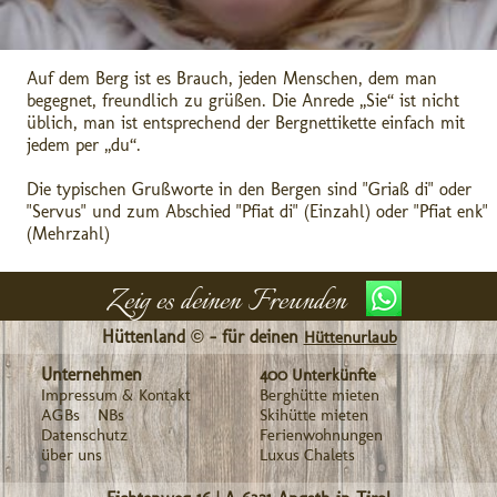
Auf dem Berg ist es Brauch, jeden Menschen, dem man
begegnet, freundlich zu grüßen. Die Anrede „Sie“ ist nicht
üblich, man ist entsprechend der Bergnettikette einfach mit
jedem per „du“.
Die typischen Grußworte in den Bergen sind "Griaß di" oder
"Servus" und zum Abschied "Pfiat di" (Einzahl) oder "Pfiat enk"
(Mehrzahl)
Zeig es deinen Freunden
Hüttenland © - für deinen
Hüttenurlaub
Unternehmen
400 Unterkünfte
Impressum & Kontakt
Berghütte mieten
AGBs
NBs
Skihütte mieten
Datenschutz
Ferienwohnungen
über uns
Luxus Chalets