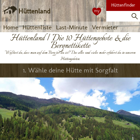
Hüttenfinder
Hüttenland
my
Home
Hüttenliste
Last-Minute
Vermieter
Hüttenland | Die 10 Hüttengebote & die
Bergnettikette
Wußtest du, dass man auf dem Berg per du ist? Das alles und vieles mehr erfährst du in unseren
Hüttengeboten.
1. Wähle deine Hütte mit Sorgfalt