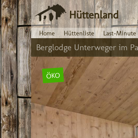
Hüttenland
Home
Hüttenliste
Last-Minute
Berglodge Unterweger im Pas
ÖKO