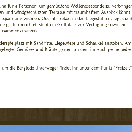
auna für 4 Personen, um gemütliche Wellenessabende zu verbringen
ten und windgeschützten Terrasse mit traumhaftem Ausblick könnt 
spannung widmen. Oder ihr relaxt in den Liegestühlen, legt die B
ne grillen möchtet, steht ein Grillplatz zur Verfügung sowie ein
 zusammenzusetzen.
erspielplatz mit Sandkiste, Liegewiese und Schaukel austoben. Am
ngelegter Gemüse- und Kräutergarten, an dem ihr euch gerne bedie
m die Berglode Unterweger findet ihr unter dem Punkt “Freizeit“.