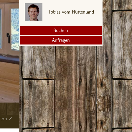
Tobias vom Hüttenland
Buchen
Anfragen
dern ✓