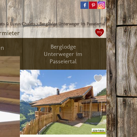
ets & Luxus Chalets
>
Berglodge Unterweger im Passeiertal
rmieter
my
Berglodge
en
Unterweger im
Passeiertal