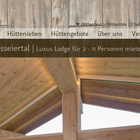
❤ Hüttenland
>
Hüttenliste
>
Chal
Hüttenleben
Hüttengebote
über uns
Ve
seiertal |
Luxus Lodge für 2 - 11 Personen miet