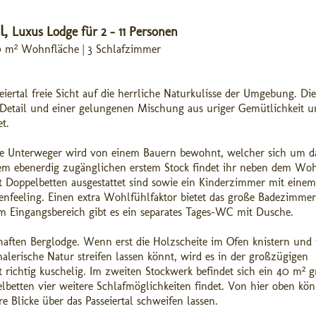
l,
Luxus Lodge für 2 - 11 Personen
 140 m² Wohnfläche | 3 Schlafzimmer
eiertal freie Sicht auf die herrliche Naturkulisse der Umgebung. Die
Detail und einer gelungenen Mischung aus uriger Gemütlichkeit 
t.
e Unterweger wird von einem Bauern bewohnt, welcher sich um d
em ebenerdig zugänglichen erstem Stock findet ihr neben dem Wo
t Doppelbetten ausgestattet sind sowie ein Kinderzimmer mit einem
tenfeeling. Einen extra Wohlfühlfaktor bietet das große Badezimmer
 Eingangsbereich gibt es ein separates Tages-WC mit Dusche.
haften Berglodge. Wenn erst die Holzscheite im Ofen knistern und 
alerische Natur streifen lassen könnt, wird es in der großzügigen
richtig kuschelig. Im zweiten Stockwerk befindet sich ein 40 m² g
lbetten vier weitere Schlafmöglichkeiten findet. Von hier oben kön
 Blicke über das Passeiertal schweifen lassen.