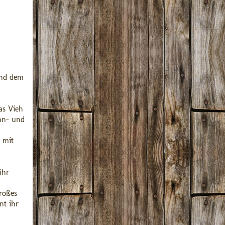
und dem
as Vieh
hn- und
 mit
ihr
roßes
nt ihr