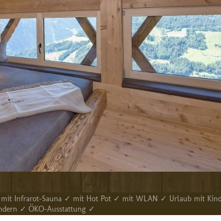
mit Infrarot-Sauna ✓ mit Hot Pot ✓ mit WLAN ✓ Urlaub mit Kin
wandern ✓ ÖKO-Ausstattung ✓