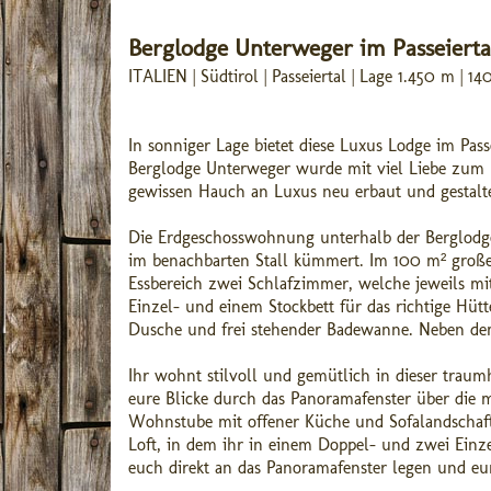
Berglodge Unterweger im Passeierta
ITALIEN | Südtirol | Passeiertal | Lage 1.450 m |
In sonniger Lage bietet diese Luxus Lodge im Pass
Berglodge Unterweger wurde mit viel Liebe zum 
gewissen Hauch an Luxus neu erbaut und gestalte
Die Erdgeschosswohnung unterhalb der Berglodg
im benachbarten Stall kümmert. Im 100 m² groß
Essbereich zwei Schlafzimmer, welche jeweils mi
Einzel- und einem Stockbett für das richtige Hüt
Dusche und frei stehender Badewanne. Neben dem
Ihr wohnt stilvoll und gemütlich in dieser traum
eure Blicke durch das Panoramafenster über die m
Wohnstube mit offener Küche und Sofalandschaft 
Loft, in dem ihr in einem Doppel- und zwei Einze
euch direkt an das Panoramafenster legen und eure