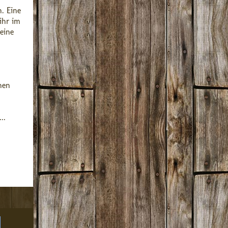
. Eine
ihr im
eine
nen
..