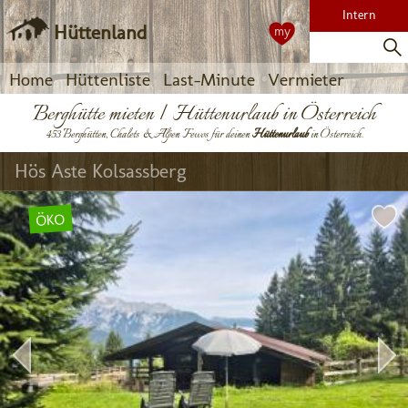
Intern
Hüttenland
my
Home
Hüttenliste
Last-Minute
Vermieter
Berghütte mieten | Hüttenurlaub in Österreich
453 Berghütten, Chalets & Alpen Fewos für deinen
Hüttenurlaub
in Österreich.
Hös Aste Kolsassberg
ÖKO