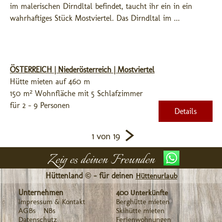
im malerischen Dirndltal befindet, taucht ihr ein in ein 
wahrhaftiges Stück Mostviertel. Das Dirndltal im ...
ÖSTERREICH | Niederösterreich | Mostviertel
Hütte mieten auf 460 m
150 m² Wohnfläche mit 5 Schlafzimmer
für 2 - 9 Personen
Details
>
1 von 19
Zeig es deinen Freunden
Hüttenland © - für deinen
Hüttenurlaub
Unternehmen
400 Unterkünfte
Impressum & Kontakt
Berghütte mieten
AGBs
NBs
Skihütte mieten
Datenschutz
Ferienwohnungen