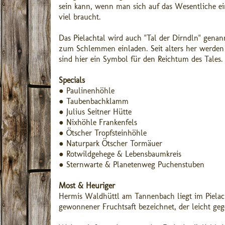
sein kann, wenn man sich auf das Wesentliche ein
viel braucht.
Das Pielachtal wird auch "Tal der Dirndln" genan
zum Schlemmen einladen. Seit alters her werden au
sind hier ein Symbol für den Reichtum des Tales.
Specials
● Paulinenhöhle
● Taubenbachklamm
● Julius Seitner Hütte
● Nixhöhle Frankenfels
● Ötscher Tropfsteinhöhle
● Naturpark Ötscher Tormäuer
● Rotwildgehege & Lebensbaumkreis
● Sternwarte & Planetenweg Puchenstuben
Most & Heuriger
Hermis Waldhüttl am Tannenbach liegt im Pielach
gewonnener Fruchtsaft bezeichnet, der leicht geg