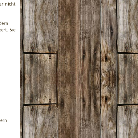
ar nicht
dern
ert. Sie
tern