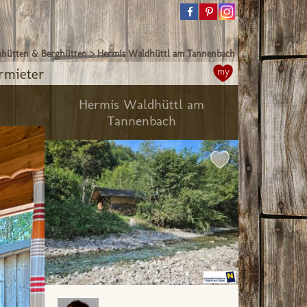
hütten & Berghütten
>
Hermis Waldhüttl am Tannenbach
rmieter
my
Hermis Waldhüttl am
Tannenbach