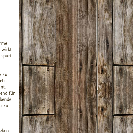
arme
 wirkt
 spürt
e zu
ebt.
nt.
end für
Abende
u zu
Leben