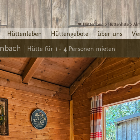
❤ Hüttenland
>
Hüttenliste
>
Alm
Hüttenleben
Hüttengebote
über uns
Ve
nbach |
Hütte für 1 - 4 Personen mieten