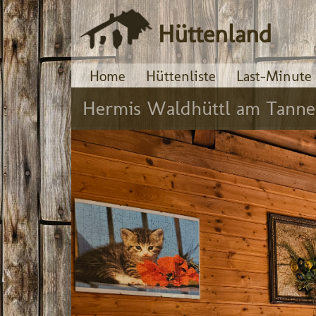
Hüttenland
Home
Hüttenliste
Last-Minute
Hermis Waldhüttl am Tanne