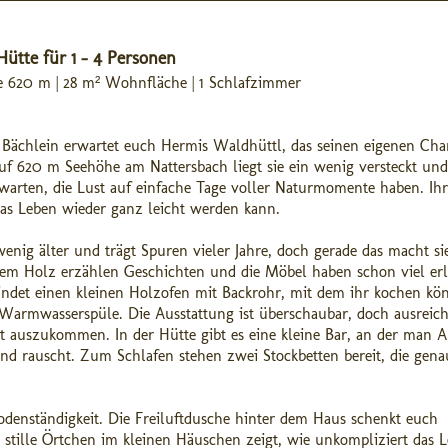
Hütte für 1 - 4 Personen
ge 620 m | 28 m² Wohnfläche | 1 Schlafzimmer
Bächlein erwartet euch Hermis Waldhüttl, das seinen eigenen Ch
uf 620 m Seehöhe am Nattersbach liegt sie ein wenig versteckt und
 warten, die Lust auf einfache Tage voller Naturmomente haben. Ihr
 das Leben wieder ganz leicht werden kann.
nig älter und trägt Spuren vieler Jahre, doch gerade das macht si
em Holz erzählen Geschichten und die Möbel haben schon viel erl
 findet einen kleinen Holzofen mit Backrohr, mit dem ihr kochen kön
armwasserspüle. Die Ausstattung ist überschaubar, doch ausreich
 auszukommen. In der Hütte gibt es eine kleine Bar, an der man 
d rauscht. Zum Schlafen stehen zwei Stockbetten bereit, die gena
denständigkeit. Die Freiluftdusche hinter dem Haus schenkt euch
tille Örtchen im kleinen Häuschen zeigt, wie unkompliziert das 